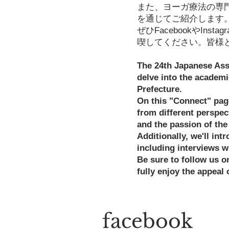
また、ヨーガ療法の専
を通じてご紹介します
ぜひFacebookやI
喫してください。皆様
The 24th Japanese Asso
delve into the academi
Prefecture.
On this "Connect" page
from different perspect
and the passion of th
Additionally, we'll in
including interviews w
Be sure to follow us o
fully enjoy the appeal
​facebook