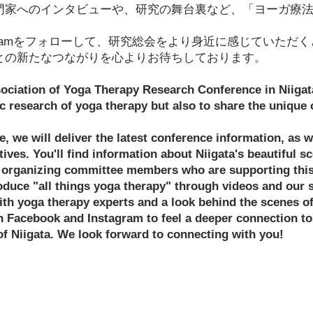
門家へのインタビューや、研究の舞台裏など、「ヨーガ療法
。
nstagramをフォローして、研究総会をより身近に感じていた
との新たなつながりを心よりお待ちしております。
ciation of Yoga Therapy Research Conference in Niigata 
c research of yoga therapy but also to share the unique 
, we will deliver the latest conference information, as w
ives. You'll find information about Niigata's beautiful sc
e organizing committee members who are supporting this
troduce "all things yoga therapy" through videos and our 
ith yoga therapy experts and a look behind the scenes of
n Facebook and Instagram to feel a deeper connection to
 of Niigata. We look forward to connecting with you!