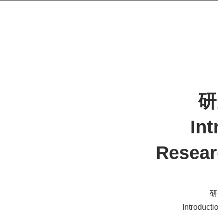
研
Int
Resear
​
Introduct