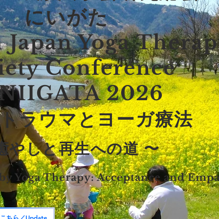
にいがた
 Japan Yoga Therap
iety Conference
 NIIGATA 2026
：トラウマとヨーガ療法
 癒やしと再生への道 〜
by Yoga Therapy: Acceptance and Empa
更新情報はこちら／Update information here