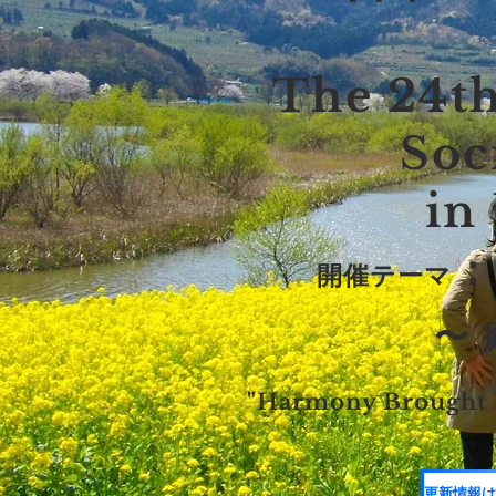
The 24th
Soc
in
開催テーマ
〜
"Harmony Brought 