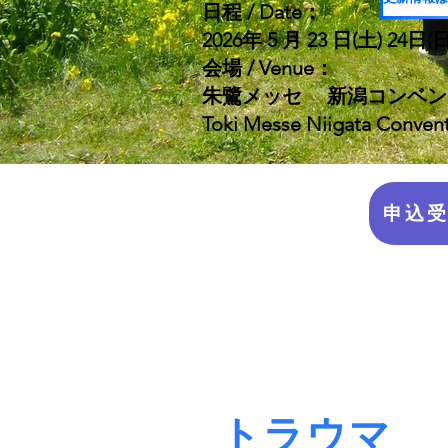
日程 / Date：
2026年 5 月 23 日(土) 24日(日) 
会場 / Venue：
朱鷺メッセ 新潟コンベンシ
Toki Messe Niigata Convent
申込受付
トラウマ