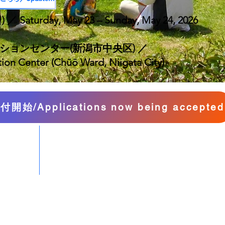
／ Saturday, May 23 – Sunday, May 24, 2026
ョンセンター(新潟市中央区) ／
ion Center (Chūō Ward, Niigata City)
開始/Applications now being accepted
第24回日本ヨーガ療