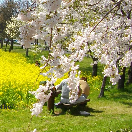
y
thy"