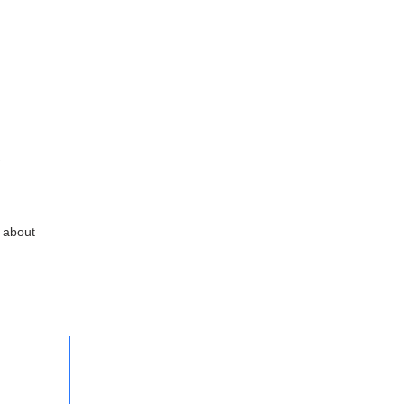
e
about