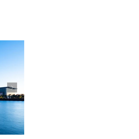
fields to deepen our understanding of t
the mind and body and to promote heali
We look forward to your participation as
potential of yoga therapy and come toge
grow.